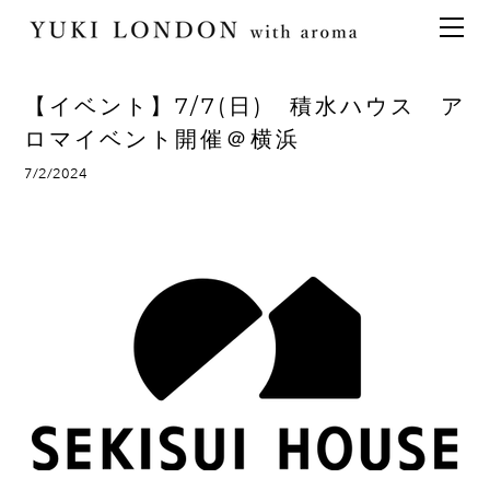
最新情報
トピックス
事業内容
メディア情報
アロマイベント／講習会
アロマ空間デザイン
【イベント】7/7(日) 積水ハウス ア
イベント情報
天然アロマ講座
イベント
アロマ空間導入の目的・メリット
お問い合わせ
ロマイベント開催＠横浜
aroma bar【完全会員制】
出張アロマ空間
アロマ空間無料体験お申込みフォーム
会社概要
7/2/2024
アロマセレモニー《ゲスト参加型演出》
ONLINE SHOP
代表の想い
特別なギフトセレクション
香りの定期便
オリジナル商品
アロマコラム
精油56種
グッズ基材
名入れギフト