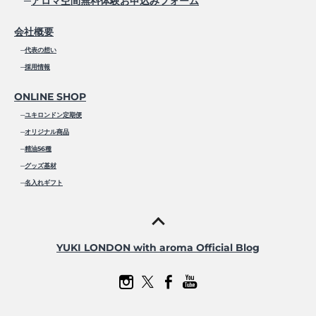
─
アロマ空間無料体験お申込みフォーム
会社概要
─
代表の想い
─
採用情報
ONLINE SHOP
─
ユキロンドン定期便
─
オリジナル商品
─
精油56種
─
グッズ基材
─
名入れギフト
YUKI LONDON with aroma Official Blog