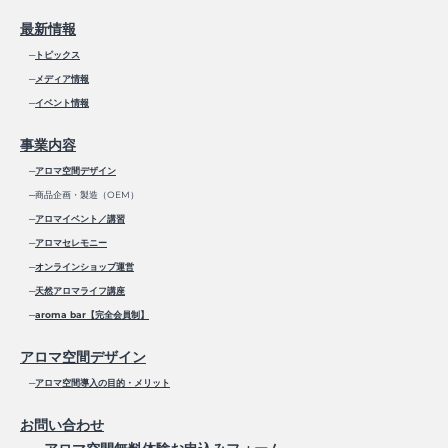
最新情報
─
トピックス
─
メディア情報
─
イベント情報
事業内容
─
アロマ空間デザイン
─商品企画・製造（OEM）
─
アロマイベント／講習
─
アロマセレモニー
─
オンラインショップ運営
─
天然アロマライフ講座
─
aroma bar【完全会員制】
アロマ空間デザイン
─
アロマ空間導入の目的・メリット
お問い合わせ