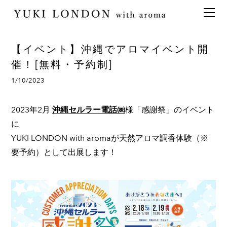
最新情報
トピックス
事業内容
メディア情報
アロマイベント／講習会
アロマ空間デザイン
【イベント】沖縄でアロマイベント開
イベント情報
天然アロマ講座
イベント
アロマ空間導入の目的・メリット
お問い合わせ
催！[無料・予約制]
aroma bar【完全会員制】
出張アロマ空間
アロマ空間無料体験お申込みフォーム
会社概要
1/10/2023
アロマセレモニー《ゲスト参加型演出》
ONLINE SHOP
代表の想い
2023年2月
沖縄セルラー電話㈱
様「感謝祭」のイベント
特別なギフトセレクション
香りの定期便
に
オリジナル商品
アロマコラム
YUKI LONDON with aromaが天然アロマ調香体験（※
精油56種
要予約）として出展します！
グッズ基材
名入れギフト