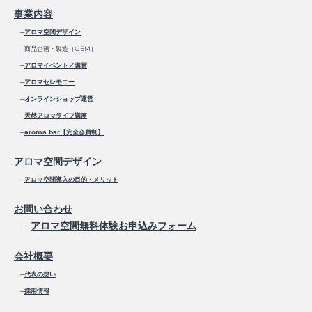
事業内容
─
アロマ空間デザイン
─商品企画・製造（OEM）
─
アロマイベント／講習
─
アロマセレモニー
─
オンラインショップ運営
─
天然アロマライフ講座
─
aroma bar【完全会員制】
アロマ空間デザイン
─
アロマ空間導入の目的・メリット
お問い合わせ
─
アロマ空間無料体験お申込みフォーム
会社概要
─
代表の想い
─
採用情報