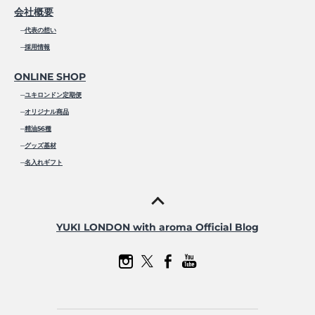
会社概要
─
代表の想い
─
採用情報
ONLINE SHOP
─
ユキロンドン定期便
─
オリジナル商品
─
精油56種
─
グッズ基材
─
名入れギフト
YUKI LONDON with aroma Official Blog