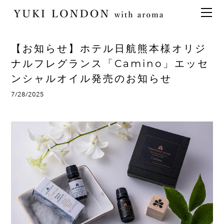
最新情報
トピックス
事業内容
メディア情報
アロマイベント／講習会
アロマ空間デザイン
【お知らせ】ホテル日航熊本様オリジ
イベント情報
天然アロマ講座
イベント
アロマ空間導入の目的・メリット
お問い合わせ
ナルフレグランス「Camino」エッセ
ンシャルオイル発売のお知らせ
aroma bar【完全会員制】
出張アロマ空間
アロマ空間無料体験お申込みフォーム
会社概要
アロマセレモニー《ゲスト参加型演出》
7/28/2025
ONLINE SHOP
代表の想い
特別なギフトセレクション
香りの定期便
オリジナル商品
アロマコラム
精油56種
グッズ基材
名入れギフト