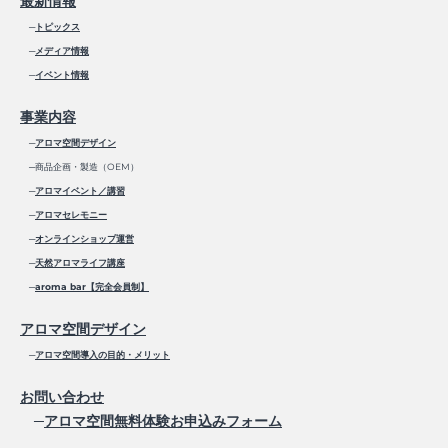
最新情報
─
トピックス
─
メディア情報
─
イベント情報
事業内容
─
アロマ空間デザイン
─商品企画・製造（OEM）
─
アロマイベント／講習
─
アロマセレモニー
─
オンラインショップ運営
─
天然アロマライフ講座
─
aroma bar【完全会員制】
アロマ空間デザイン
─
アロマ空間導入の目的・メリット
お問い合わせ
─
アロマ空間無料体験お申込みフォーム