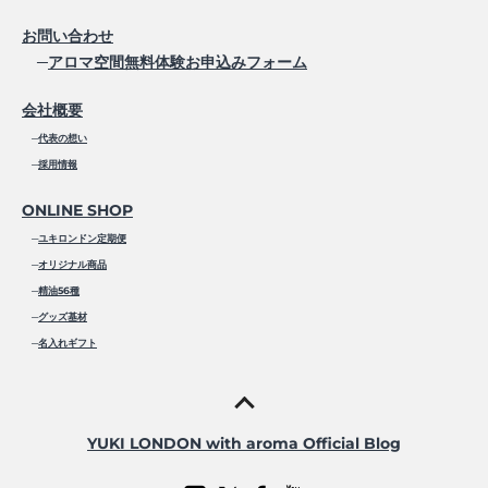
お問い合わせ
─
アロマ空間無料体験お申込みフォーム
会社概要
─
代表の想い
─
採用情報
ONLINE SHOP
─
ユキロンドン定期便
─
オリジナル商品
─
精油56種
─
グッズ基材
─
名入れギフト
YUKI LONDON with aroma Official Blog