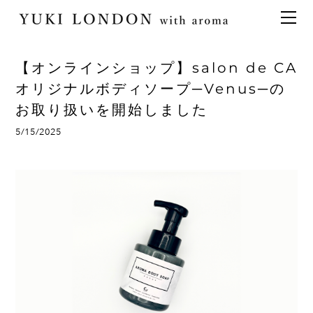
最新情報
トピックス
事業内容
メディア情報
アロマイベント／講習会
アロマ空間デザイン
【オンラインショップ】salon de CA
イベント情報
天然アロマ講座
イベント
アロマ空間導入の目的・メリット
お問い合わせ
オリジナルボディソープ─Venus─の
お取り扱いを開始しました
aroma bar【完全会員制】
出張アロマ空間
アロマ空間無料体験お申込みフォーム
会社概要
アロマセレモニー《ゲスト参加型演出》
5/15/2025
ONLINE SHOP
代表の想い
特別なギフトセレクション
香りの定期便
オリジナル商品
アロマコラム
精油56種
グッズ基材
名入れギフト