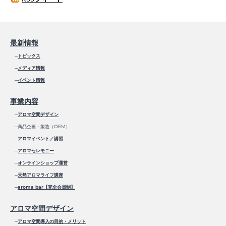
最新情報
─
トピックス
─
メディア情報
─
イベント情報
事業内容
─
アロマ空間デザイン
─商品企画・製造（OEM）
─
アロマイベント／講習
─
アロマセレモニー
─
オンラインショップ運営
─
天然アロマライフ講座
─
aroma bar【完全会員制】
アロマ空間デザイン
─
アロマ空間導入の目的・メリット