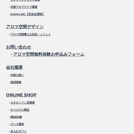
─
天然アロマライフ講座
─
aroma bar【完全会員制】
アロマ空間デザイン
─
アロマ空間導入の目的・メリット
お問い合わせ
─
アロマ空間無料体験お申込みフォーム
会社概要
─
代表の想い
─
採用情報
ONLINE SHOP
─
ユキロンドン定期便
─
オリジナル商品
─
精油56種
─
グッズ基材
─
名入れギフト