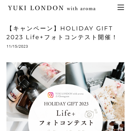
最新情報
トピックス
事業内容
メディア情報
アロマイベント／講習会
アロマ空間デザイン
【キャンペーン】HOLIDAY GIFT
イベント情報
天然アロマ講座
イベント
アロマ空間導入の目的・メリット
お問い合わせ
2023 Life+フォトコンテスト開催！
aroma bar【完全会員制】
出張アロマ空間
アロマ空間無料体験お申込みフォーム
会社概要
11/15/2023
アロマセレモニー《ゲスト参加型演出》
ONLINE SHOP
代表の想い
特別なギフトセレクション
香りの定期便
オリジナル商品
アロマコラム
精油56種
グッズ基材
名入れギフト