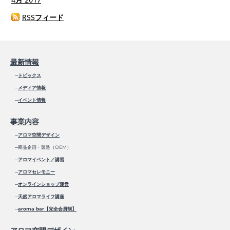
4月 2017
RSSフィード
最新情報
─
トピックス
─
メディア情報
─
イベント情報
事業内容
─
アロマ空間デザイン
─商品企画・製造（OEM）
─
アロマイベント／講習
─
アロマセレモニー
─
オンラインショップ運営
─
天然アロマライフ講座
─
aroma bar【完全会員制】