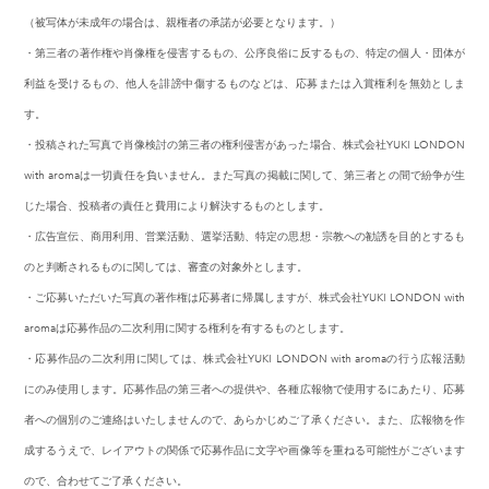
（被写体が未成年の場合は、親権者の承諾が必要となります。）
・第三者の著作権や肖像権を侵害するもの、公序良俗に反するもの、特定の個人・団体が
利益を受けるもの、他人を誹謗中傷するものなどは、応募または入賞権利を無効としま
す。
・投稿された写真で肖像検討の第三者の権利侵害があった場合、株式会社YUKI LONDON
with aromaは一切責任を負いません。また写真の掲載に関して、第三者との間で紛争が生
じた場合、投稿者の責任と費用により解決するものとします。
・広告宣伝、商用利用、営業活動、選挙活動、特定の思想・宗教への勧誘を目的とするも
のと判断されるものに関しては、審査の対象外とします。
・ご応募いただいた写真の著作権は応募者に帰属しますが、株式会社YUKI LONDON with
aromaは応募作品の二次利用に関する権利を有するものとします。
・応募作品の二次利用に関しては、株式会社YUKI LONDON with aromaの行う広報活動
にのみ使用します。応募作品の第三者への提供や、各種広報物で使用するにあたり、応募
者への個別のご連絡はいたしませんので、あらかじめご了承ください。また、広報物を作
成するうえで、レイアウトの関係で応募作品に文字や画像等を重ねる可能性がございます
ので、合わせてご了承ください。