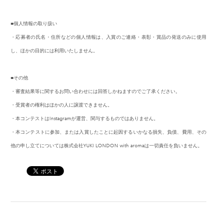
■個人情報の取り扱い
・応募者の氏名・住所などの個人情報は、入賞のご連絡・表彰・賞品の発送のみに使用
し、ほかの目的には利用いたしません。
■その他
・審査結果等に関するお問い合わせには回答しかねますのでご了承ください。
・受賞者の権利はほかの人に譲渡できません。
・本コンテストはInstagramが運営、関与するものではありません。
・本コンテストに参加、または入賞したことに起因するいかなる損失、負債、費用、その
他の申し立てについては株式会社YUKI LONDON with aromaは一切責任を負いません。