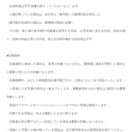
・合成写真は不可 画像の加工（フィルターなど）は可
・人物が映っている場合は、必ず本人（被写体）の使用許諾を得ること
（被写体が未成年の場合は、親権者の承諾が必要）
・その他、第三者の著作権や肖像権を侵害する作品、公序良俗に反する作品、特定の個
人・団体が利益を受ける作品、他人を誹謗中傷する作品等は不可
■応募規約
・応募規約に違反した場合は、選考の対象となりません。審査後に違反が判明した場合も
入賞取り消しなどの対象になります。
・応募期間中、おひとり様複数回応募可能ですが、入賞は1人につき1作品といたします。
・１投稿につき写真の添付は一枚までとします。複数枚添付された場合は1枚目のみ審査
対象とします。
・指定のアカウントのメンションとハッシュタグのない投稿は無効とします。
・応募できる写真は、本人が撮影したものに限ります。
・応募者が非公開アカウント設定している場合は審査の対象になりません。
・投稿した写真に人物が映っている場合は、必ず被写体本人の使用許諾を得てください。