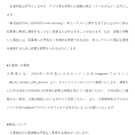
・合成写真は不可としますが、アプリ等を利用した画像の加工（フィルタなど）は可とし
ます。
・株式会社YUKI LONDON with aromaは、本コンテストに関する全てまたはその一部を
応募者に事前に通知することなく変更または中止することがあります。なお、必要と判断
した場合には、応募者への予告なく本規約を変更できるほか、本コンテストの適正な運用
を確保するために必要な措置をとれるものとします。
■入賞者への通知
入賞者には、2024年1月中旬にユキロンドン公式instagramアカウント
（@yuki_london_with_aroma）より、ダイレクトメッセージにて連絡いたします。連絡を
した日を含めて3日以内に住所等の必要な情報を添えてご返信ください。３日以内にご連
絡がない場合、入賞は無効となりますのでご注意ください。また、入賞者発表までユキロ
ンドン公式instagramアカウントのフォローを外さないようにお願いいたします。
■賞品について
・入賞賞品や入賞者数は予告なく変更する場合がございます。