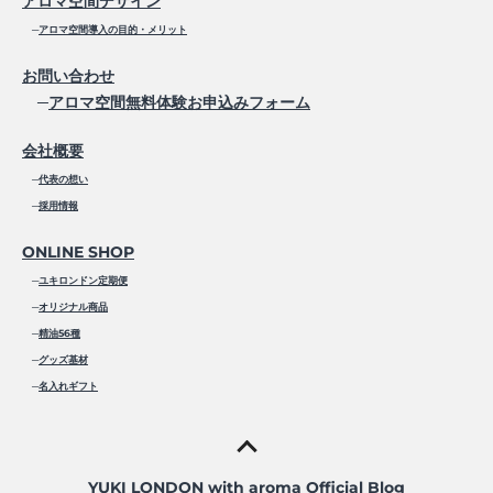
アロマ空間デザイン
─
アロマ空間導入の目的・メリット
お問い合わせ
─
アロマ空間無料体験お申込みフォーム
会社概要
─
代表の想い
─
採用情報
ONLINE SHOP
─
ユキロンドン定期便
─
オリジナル商品
─
精油56種
─
グッズ基材
─
名入れギフト
YUKI LONDON with aroma Official Blog